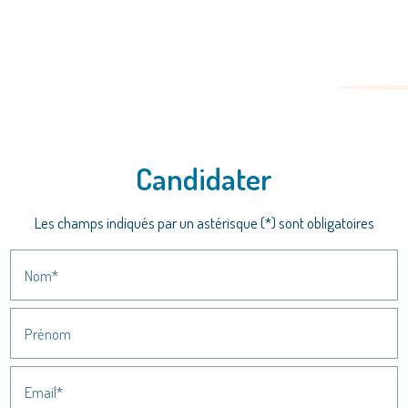
get_app
Téléchargez le dossier de candidature
arrow_downward
Demande de rendez-vous
Candidater
Les champs indiqués par un astérisque (*) sont obligatoires
Nom*
Prénom
Email*