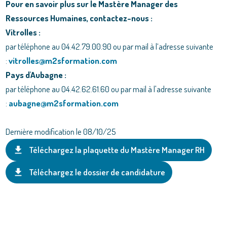
Pour en savoir plus sur le Mastère Manager des
Ressources Humaines, contactez-nous :
Vitrolles :
par téléphone au 04.42.79.00.90 ou par mail à l’adresse suivante
:
vitrolles@m2sformation.com
Pays d'Aubagne :
par téléphone au 04.42.62.61.60 ou par mail à l'adresse suivante
:
aubagne@m2sformation.com
Dernière modification le 08/10/25
get_app
Téléchargez la plaquette du Mastère Manager RH
get_app
Téléchargez le dossier de candidature
Téléchargez la plaquette du Mastère Manager
get_app
RH